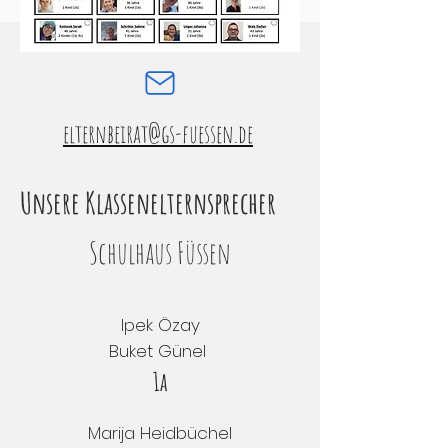
elternbeirat@gs-fuessen.de
Unsere Klassenelternsprecher
Schulhaus Füssen
Ipek Özay
Buket Günel
1a
Marija Heidbüchel