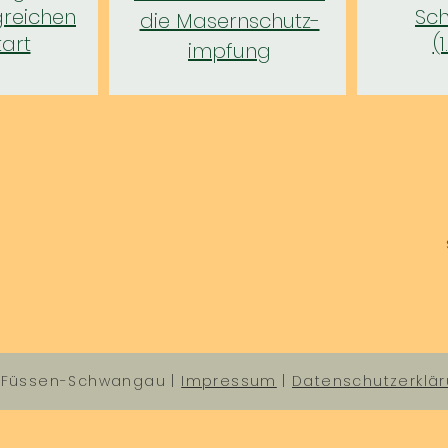
greichen
Sc
die Masernschutz-
tart
(
impfung
e Füssen-Schwangau |
Impressum
|
Datenschutzerklä