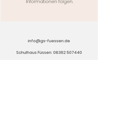
Informationen folgen.
info@gs-fuessen.de
Schulhaus Füssen:
08362 507440
Schulhaus Schwangau:
08362 50744300
Am Ehberg 10, 87645 Schwangau
Augustenstraße 24, 87629 Füssen
info-schwangau@gs-fuessen.de
Copyright © 2022 Grundschule Füssen-
Schwangau |
Impressum
|
Datenschutzerklärung